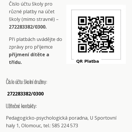
Číslo účtu školy pro
různé platby na účet
školy (mimo stravné) –
272283382/0300.
Při platbách uvádějte do
zprávy pro příjemce
příjmení dítěte a
třídu.
Číslo účtu školní družiny:
272283382/0300
Užitečné kontakty:
Pedagogicko-psychologická poradna, U Sportovní
haly 1, Olomouc, tel.: 585 224 573