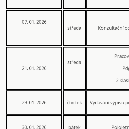
07. 01. 2026
středa
Konzultační od
Pracov
středa
21. 01. 2026
Pdg
2.klas
29. 01. 2026
čtvrtek
Vydávání výpisu p
30. 01. 2026
pátek
Pololetn