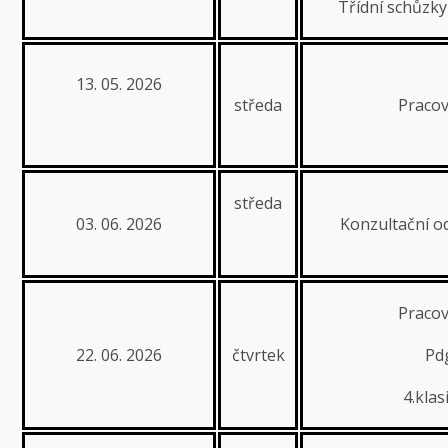
Třídní schůzky 
13. 05. 2026
středa
Pracov
středa
03. 06. 2026
Konzultační od
Pracov
22. 06. 2026
čtvrtek
Pdg
4.klas