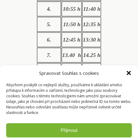
4.
10:55 h
11:40 h
5.
11:50 h
12:35 h
6.
12:45 h
13:30 h
7.
13.40 h
14.25 h
8.
14.35 h
15.20 h
Spravovat Souhlas s cookies
Abychom poskytli co nejlepší služby, používáme k ukládání a/nebo
9.
15.30 h
16.15 h
přístupu k informacím o zařízení, technologie jako jsou soubory
cookies. Souhlas s těmito technologiemi nám umožní zpracovávat
údaje, jako je chování při procházení nebo jedinečná ID na tomto webu.
Nesouhlas nebo odvolání souhlasu může nepříznivě ovlivnit určité
vlastnosti a funkce.
Přijmout