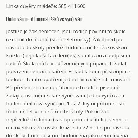
Linka důvěry mládeže: 585 414 600
Omlouvání nepřítomnosti žáků ve vyučování:
Jestliže je žák nemocen, jsou rodiče povinni to škole
oznámit do tří dnů (stačí telefonicky). Žák ihned po
návratu do školy předloží třídnímu učiteli žákovskou
knížku (nejmladší žáci deníček) s omluvou a podpisem
rodičů. Škola může v odůvodněných případech žádat
potvrzení nemoci lékařem. Pokud k tomu přistoupíme,
budou o tomto opatření jednotliví rodiče informováni.
Při předem známé nepřítomnosti rodiče písemně
žádají o uvolnění žáka z vyučování. Jednu vyučovací
hodinu omlouvá vyučující, 1 až 2 dny nepřítomnosti
třídní učitel, více dnů ředitel školy. Pokud žák
nepředloží třídnímu (zastupujícímu) učiteli písemnou
omluvenku v žákovské knížce do 72 hodin po návratu
do školy, bude absence hodnocena jako neomluvená.