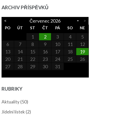
ARCHIV PŘÍSPĚVKŮ
<
>
Červenec 2026
▼
PO
ÚT
ST
ČT
PÁ
SO
NE
1
2
3
4
5
6
7
8
9
10
11
12
13
14
15
16
17
18
19
20
21
22
23
24
25
26
27
28
29
30
31
RUBRIKY
(50)
Aktuality
(2)
Jídelní lístek