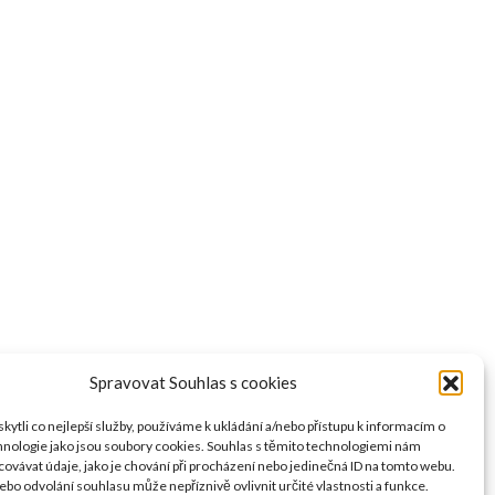
Spravovat Souhlas s cookies
ytli co nejlepší služby, používáme k ukládání a/nebo přístupu k informacím o
chnologie jako jsou soubory cookies. Souhlas s těmito technologiemi nám
ovávat údaje, jako je chování při procházení nebo jedinečná ID na tomto webu.
bo odvolání souhlasu může nepříznivě ovlivnit určité vlastnosti a funkce.