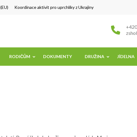
 (EU)
Koordinace aktivit pro uprchlíky z Ukrajiny
MŠ Holice
be
+420
zsho
RODIČŮM
DOKUMENTY
DRUŽINA
JÍDELNA