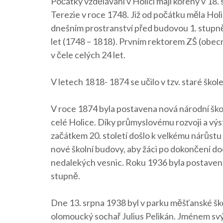
Počátky vzdělávání v Holici mají kořeny v 18. s
Terezie v roce 1748. Již od počátku měla Holi
dnešním prostranství před budovou 1. stupně
let (1748 – 1818). Prvním rektorem ZŠ (obecné 
v čele celých 24 let.
V letech 1818- 1874 se učilo v tzv. staré škol
V roce 1874 byla postavena nová národní škol
celé Holice. Díky průmyslovému rozvoji a vý
začátkem 20. století došlo k velkému nárůstu
nové školní budovy, aby žáci po dokončení do
nedalekých vesnic. Roku 1936 byla postaven
stupně.
Dne 13. srpna 1938 byl v parku měšťanské šk
olomoucký sochař Julius Pelikán. Jménem svým