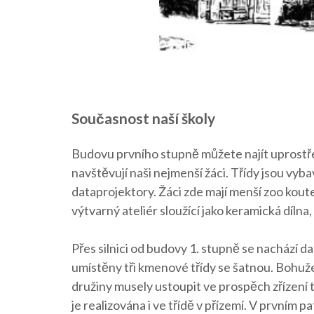
Současnost naší školy
Budovu prvního stupně můžete najít uprostře
navštěvují naši nejmenší žáci. Třídy jsou vyb
dataprojektory. Žáci zde mají menší zoo kout
výtvarný ateliér sloužící jako keramická dílna,
Přes silnici od budovy 1. stupně se nachází dal
umístěny tři kmenové třídy se šatnou. Bohuže
družiny musely ustoupit ve prospěch zřízení tř
je realizována i ve třídě v přízemí. V prvním p