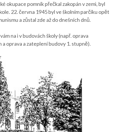
é okupace pomník přečkal zakopán v zemi, byl
ole. 22. června 1945 byl ve školním parčíku opět
munismu a zůstal zde až do dnešních dnů.
vám na i v budovách školy (např. oprava
 a oprava a zateplení budovy 1. stupně).