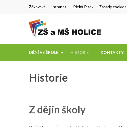
Přeskočit
Žákovská
Intranet
Jídelní lístek
Zásady cookies
na
obsah
ZŠ a 
Škola pro te
(stiskněte
Enter)
DĚNÍ VE ŠKOLE
HISTORIE
KONTAKTY
Historie
Z dějin školy