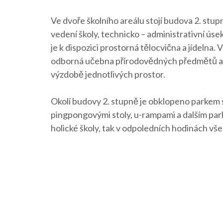
Ve dvoře školního areálu stojí budova 2. stupn
vedení školy, technicko – administrativní ús
je k dispozici prostorná tělocvična a jídelna
odborná učebna přírodovědných předmětů a p
výzdobě jednotlivých prostor.
Okolí budovy 2. stupně je obklopeno parkem 
pingpongovými stoly, u-rampami a dalším park
holické školy, tak v odpoledních hodinách v