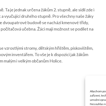
ě. Ta je jednak určena žákům 2. stupně, ale sídlí zde i
ek a vyučující druhého stupně. Pro všechny naše žáky
. Ve dvoupatrové budově se nachází kmenové třídy,
očítačová učebna. Žáci mají možnost se podílet na
se vzrostlými stromy, dětským hřištěm, pískovištěm,
ovým inventářem. To vše je k dispozici jak žákům
šem malým i velkým občanům Holice.
Abychom posk
zařízení, te
umožní zprac
Nesouhlas ne