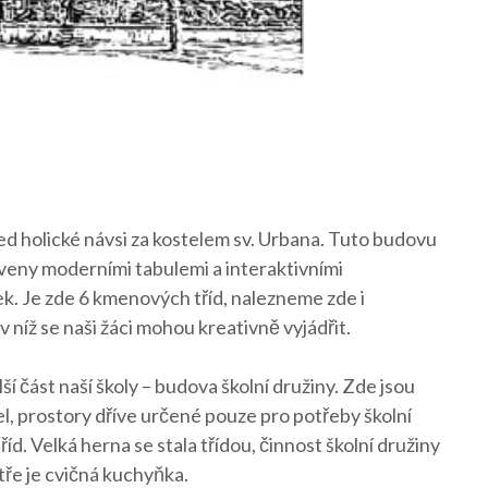
d holické návsi za kostelem sv. Urbana. Tuto budovu
aveny moderními tabulemi a interaktivními
ek. Je zde 6 kmenových tříd, nalezneme zde i
 v níž se naši žáci mohou kreativně vyjádřit.
ší část naší školy – budova školní družiny. Zde jsou
l, prostory dříve určené pouze pro potřeby školní
íd. Velká herna se stala třídou, činnost školní družiny
atře je cvičná kuchyňka.