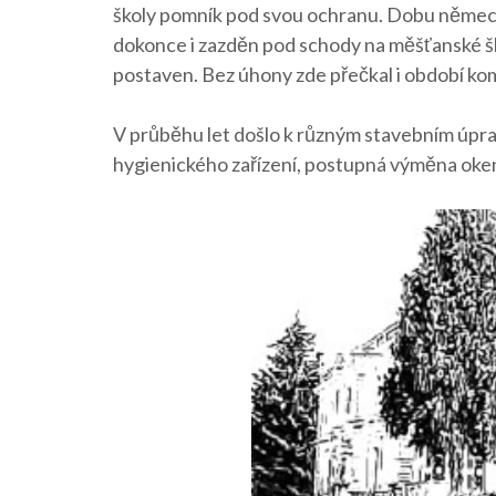
školy pomník pod svou ochranu. Dobu německ
dokonce i zazděn pod schody na měšťanské šk
postaven. Bez úhony zde přečkal i období ko
V průběhu let došlo k různým stavebním úpra
hygienického zařízení, postupná výměna oken