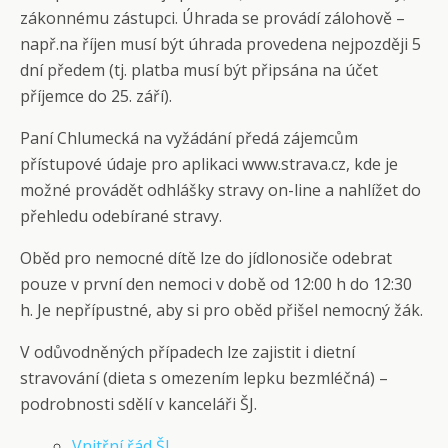
zákonnému zástupci. Úhrada se provádí zálohově –
např.na říjen musí být úhrada provedena nejpozději 5
dní předem (tj. platba musí být připsána na účet
příjemce do 25. září).
Paní Chlumecká na vyžádání předá zájemcům
přístupové údaje pro aplikaci www.strava.cz, kde je
možné provádět odhlášky stravy on-line a nahlížet do
přehledu odebírané stravy.
Oběd pro nemocné dítě lze do jídlonosiče odebrat
pouze v první den nemoci v době od 12:00 h do 12:30
h. Je nepřípustné, aby si pro oběd přišel nemocný žák.
V odůvodněných případech lze zajistit i dietní
stravování (dieta s omezením lepku bezmléčná) –
podrobnosti sdělí v kanceláři ŠJ.
Vnitřní řád ŠJ